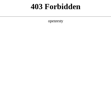
人生就是博新能源
Hi4
Hi4-T
智能四驱电混技术Hi4，真正做到“全工况效率最优，全场景
亚洲
丹 科威特 黎巴嫩 孟加拉国 马来西亚 尼泊尔 卡塔尔 沙特阿拉伯 叙利亚 泰
欧洲