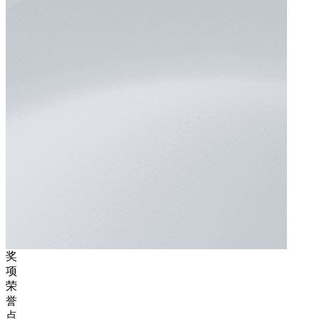
奖
项
荣
誉
点